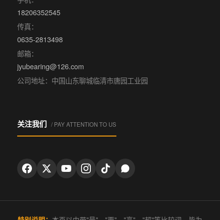
18206352545
传真：
0635-2813498
邮箱：
jyubearing@126.com
公司地址：中国山东聊城临清市唐园工业园
关注我们
/ PAY ATTENTION TO US
本页以中带"最"、"更"、"高"、"超"等比较词，皆为
特别说明：