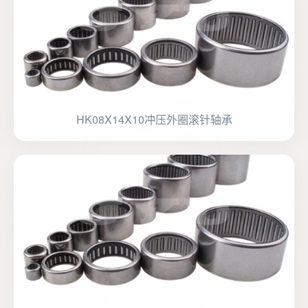
HK08X14X10冲压外圈滚针轴承