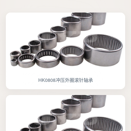
HK0808冲压外圈滚针轴承